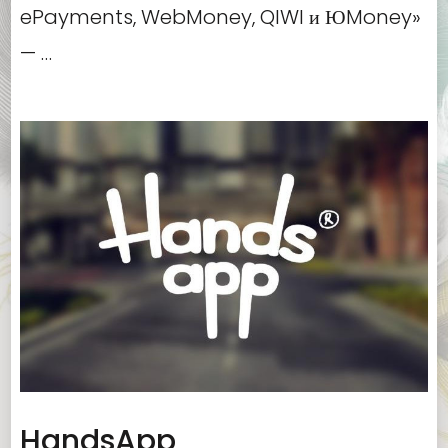
ePayments, WebMoney, QIWI и ЮMoney»
— …
HandsApp