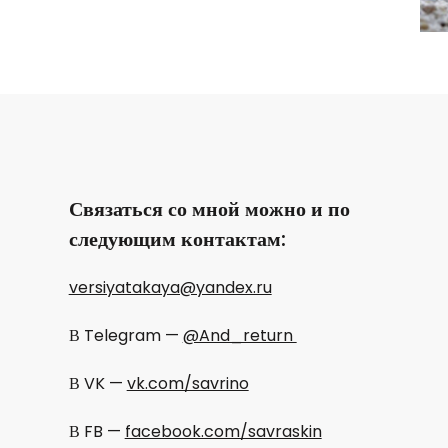
Связаться со мной можно и по
следующим контактам:
versiyatakaya@yandex.ru
В Telegram —
@And_return
В VK —
vk.com/savrino
В FB —
facebook.com/savraskin